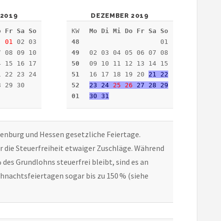
2019
DEZEMBER 2019
o Fr Sa So
KW
Mo Di Mi Do Fr Sa So
01
02 03
48
01
7 08 09 10
49
02 03 04 05 06 07 08
4 15 16 17
50
09 10 11 12 13 14 15
1 22 23 24
51
16 17 18 19 20
21 22
8 29 30
52
23 24
25
26
27 28 29
01
30 31
denburg und Hessen gesetzliche Feiertage.
für die Steuerfreiheit etwaiger Zuschläge. Während
des Grundlohns steuerfrei bleibt, sind es an
ihnachtsfeiertagen sogar bis zu 150 % (siehe