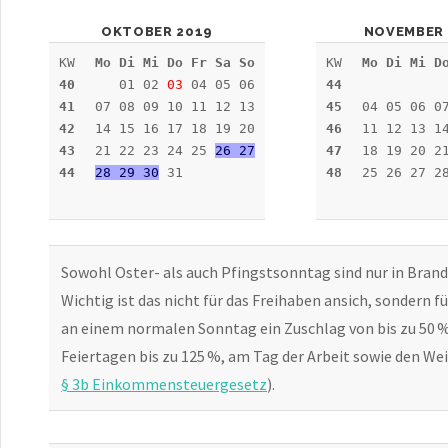
OKTOBER 2019
NOVEMBER 
KW
Mo Di Mi Do Fr Sa So
KW
Mo Di Mi D
40
01 02
03
04 05 06
44
41
07 08 09 10 11 12 13
45
04 05 06 0
42
14 15 16 17 18 19 20
46
11 12 13 1
43
21 22 23 24 25
26 27
47
18 19 20 2
44
28 29 30
31
48
25 26 27 2
Sowohl Oster- als auch Pfingstsonntag sind nur in Bran
Wichtig ist das nicht für das Freihaben ansich, sondern 
an einem normalen Sonntag ein Zuschlag von bis zu 50 % 
Feiertagen bis zu 125 %, am Tag der Arbeit sowie den We
§ 3b Einkommensteuergesetz
).