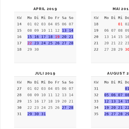
APRIL 2019
MAI 20
KW
Mo Di Mi Do Fr Sa So
KW
Mo Di Mi D
14
01 02 03 04 05 06 07
18
01
02
15
08 09 10 11 12
13 14
19
06 07 08 0
16
15 16 17 18
19
20 21
20
13 14 15 1
17
22
23 24 25 26 27 28
21
20 21 22 2
18
29 30
22
27 28 29
3
JULI 2019
AUGUST 2
KW
Mo Di Mi Do Fr Sa So
KW
Mo Di Mi D
27
01 02 03 04 05 06 07
31
0
28
08 09 10 11 12 13 14
32
05 06 07 0
29
15 16 17 18 19 20 21
33
12 13 14 1
30
22 23 24 25 26
27 28
34
19 20 21 2
31
29 30 31
35
26 27 28 2