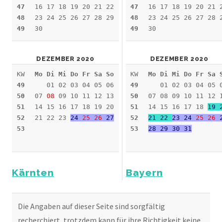
47
16 17 18 19 20 21 22
47
16 17 18 19 20 21 
48
23 24 25 26 27 28 29
48
23 24 25 26 27 28 
49
30
49
30
DEZEMBER 2020
DEZEMBER 2020
KW
Mo Di Mi Do Fr Sa So
KW
Mo Di Mi Do Fr Sa 
49
01 02 03 04 05 06
49
01 02 03 04 05 
50
07
08
09 10 11 12 13
50
07 08 09 10 11 12 
51
14 15 16 17 18 19 20
51
14 15 16 17 18
19 
52
21 22 23
24
25
26
27
52
21 22
23 24
25
26
2
53
53
28 29 30 31
Kärnten
Bayern
Die Angaben auf dieser Seite sind sorgfältig
recherchiert, trotzdem kann für ihre Richtigkeit keine