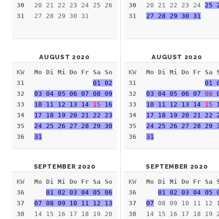
30
20 21 22 23 24 25 26
30
20 21 22 23 24
25 
31
27 28 29 30 31
31
27 28 29 30 31
AUGUST 2020
AUGUST 2020
KW
Mo Di Mi Do Fr Sa So
KW
Mo Di Mi Do Fr Sa 
31
01 02
31
01 
32
03 04 05 06 07 08 09
32
03 04 05 06 07
08
0
33
10 11 12 13 14
15
16
33
10 11 12 13 14
15
1
34
17 18 19 20 21 22 23
34
17 18 19 20 21 22 
35
24 25 26 27 28 29 30
35
24 25 26 27 28 29 
36
31
36
31
SEPTEMBER 2020
SEPTEMBER 2020
KW
Mo Di Mi Do Fr Sa So
KW
Mo Di Mi Do Fr Sa 
36
01 02 03 04 05 06
36
01 02 03 04 05 
37
07 08 09 10 11 12 13
37
07
08 09 10 11 12 
38
14 15 16 17 18 19 20
38
14 15 16 17 18 19 