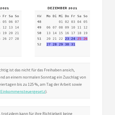
2021
DEZEMBER 2021
o Fr Sa So
KW
Mo Di Mi Do Fr Sa So
4 05 06 07
48
01 02 03 04 05
1 12 13 14
49
06 07 08 09 10 11 12
8 19 20 21
50
13 14 15 16 17 18 19
5 26 27 28
51
20 21 22
23 24
25
26
52
27 28 29 30 31
htig ist das nicht für das Freihaben ansich,
rend an einem normalen Sonntag ein Zuschlag von
Feiertagen bis zu 125 %, am Tag der Arbeit sowie
b Einkommensteuergesetz
).
, trotzdem kann für ihre Richtigkeit keine