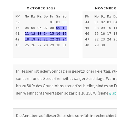
OKTOBER 2021
NOVEMBER 
KW
Mo Di Mi Do Fr Sa So
KW
Mo Di Mi D
39
01 02
03
44
01 02 03 0
40
04 05 06 07 08
09 10
45
08 09 10 1
41
11 12 13 14 15 16 17
46
15 16 17 1
42
18 19 20 21 22 23 24
47
22 23 24 2
43
25 26 27 28 29 30 31
48
29 30
In Hessen ist jeder Sonntag ein gesetzlicher Feiertag. Wic
sondern für die Steuerfreiheit etwaiger Zuschläge. Wäh
bis zu 50 % des Grundlohns steuerfrei bleibt, sind es an 
den Weihnachtsfeiertagen sogar bis zu 150 % (siehe
§ 3
Die Angaben auf dieser Seite sind sorgfältig recherchiert