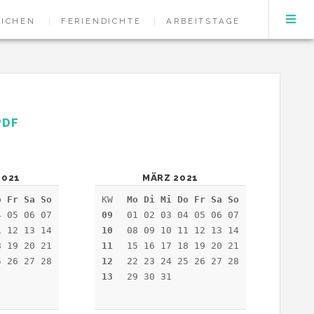
EICHEN
FERIENDICHTE
ARBEITSTAGE
PDF
2021
MÄRZ 2021
o Fr Sa So
KW
Mo Di Mi Do Fr Sa So
4 05 06 07
09
01 02 03 04 05 06 07
1 12 13 14
10
08 09 10 11 12 13 14
8 19 20 21
11
15 16 17 18 19 20 21
5 26 27 28
12
22 23 24 25 26 27 28
13
29 30 31