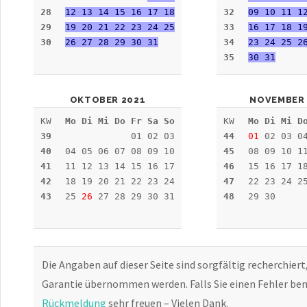
28
12 13 14 15 16 17 18
32
09 10 11 1
29
19 20 21 22 23 24 25
33
16 17 18 1
30
26 27 28 29 30 31
34
23 24 25 2
35
30 31
OKTOBER 2021
NOVEMBER 
KW
Mo Di Mi Do Fr Sa So
KW
Mo Di Mi D
39
01 02 03
44
01
02 03 04
40
04 05 06 07 08 09 10
45
08 09 10 1
41
11 12 13 14 15 16 17
46
15 16 17 1
42
18 19 20 21 22 23 24
47
22 23 24 2
43
25
26
27 28 29 30 31
48
29 30
Die Angaben auf dieser Seite sind sorgfältig recherchiert
Garantie übernommen werden. Falls Sie einen Fehler bem
Rückmeldung
sehr freuen – Vielen Dank.