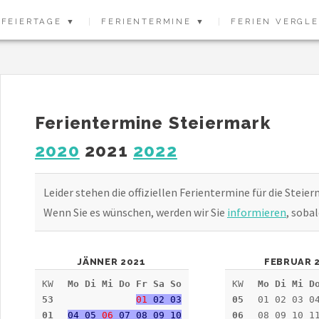
FEIERTAGE ▼
FERIENTERMINE ▼
FERIEN VERGL
Ferientermine Steiermark
2020
2021
2022
Leider stehen die offiziellen Ferientermine für die Stei
Wenn Sie es wünschen, werden wir Sie
informieren
, soba
JÄNNER 2021
FEBRUAR 
KW
Mo Di Mi Do Fr Sa So
KW
Mo Di Mi D
53
01
02 03
05
01 02 03 0
01
04 05
06
07 08 09 10
06
08 09 10 1