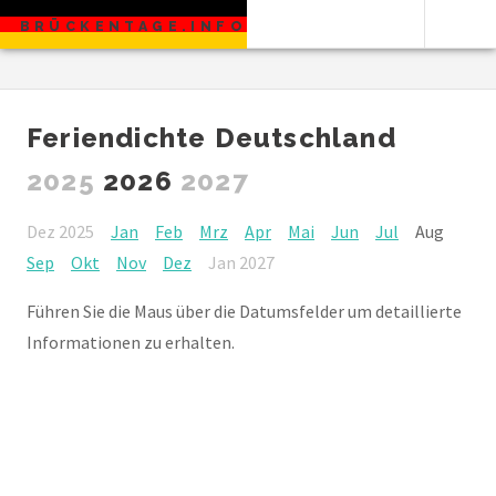
BRÜCKENTAGE.INFO
Feriendichte Deutschland
2025
2026
2027
Dez 2025
Jan
Feb
Mrz
Apr
Mai
Jun
Jul
Aug
Sep
Okt
Nov
Dez
Jan 2027
Führen Sie die Maus über die Datumsfelder um detaillierte
Informationen zu erhalten.