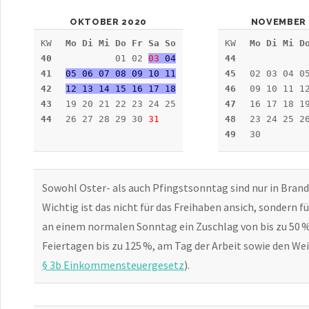
OKTOBER 2020
NOVEMBER 
KW
Mo Di Mi Do Fr Sa So
KW
Mo Di Mi D
40
01 02
03
04
44
41
05 06 07 08 09 10 11
45
02 03 04 0
42
12 13 14 15 16 17 18
46
09 10 11 1
43
19 20 21 22 23 24 25
47
16 17 18 1
44
26 27 28 29 30
31
48
23 24 25 2
49
30
Sowohl Oster- als auch Pfingstsonntag sind nur in Bran
Wichtig ist das nicht für das Freihaben ansich, sondern 
an einem normalen Sonntag ein Zuschlag von bis zu 50 % 
Feiertagen bis zu 125 %, am Tag der Arbeit sowie den We
§ 3b Einkommensteuergesetz
).