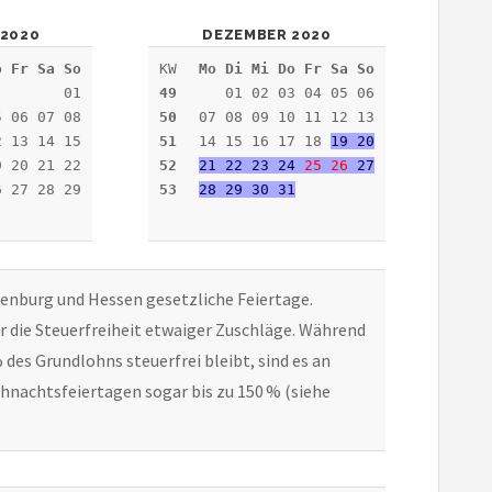
2020
DEZEMBER 2020
o Fr Sa So
KW
Mo Di Mi Do Fr Sa So
01
49
01 02 03 04 05 06
5 06 07 08
50
07 08 09 10 11 12 13
2 13 14 15
51
14 15 16 17 18
19 20
9 20 21 22
52
21 22 23 24
25
26
27
6 27 28 29
53
28 29 30 31
denburg und Hessen gesetzliche Feiertage.
für die Steuerfreiheit etwaiger Zuschläge. Während
des Grundlohns steuerfrei bleibt, sind es an
ihnachtsfeiertagen sogar bis zu 150 % (siehe